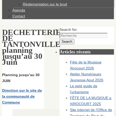
Réglementation sur le bruit
Agenda
Contact
Search for:
DECHETTERIE
DE
Search
TANTONVILLE
planning
Articles récents
jusqu’au 30
Juin
Fête de la Musique
Xirocourt 2026
Atelier Numériques
Planning jusqu’au 30
Jeunesse Aout 2026
JUIN
Le petit guide de
Direction sur le site de
l’urbanisme
la communauté de
FÊTE DE LA MUSIQUE a
Commune
XIROCOURT 2025
Site internet de l’Office de
Tourisme du Pays du