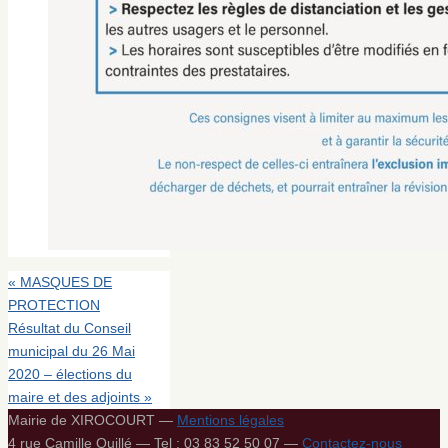
«
MASQUES DE
PROTECTION
Résultat du Conseil
municipal du 26 Mai
2020 – élections du
maire et des adjoints
»
Mairie de XIROCOURT —
Mentions légales
4 rue Camille Quillé — Tel : 03 83 52 50 07 —
Contactez-nous