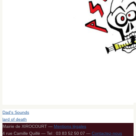
Dad's Sounds
lard of death
Mairie de XIROCOURT —
Mentions légales
4 rue Camille Quillé — Tel : 03 83 52 50 07 —
Contactez-nous